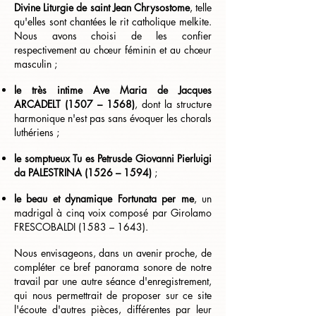
Divine Liturgie de saint Jean Chrysostome
, telle
qu'elles sont chantées le rit catholique melkite.
Nous avons choisi de les confier
respectivement au chœur féminin et au chœur
masculin ;
le très intime Ave Maria de Jacques
ARCADELT (1507 – 1568)
, dont la structure
harmonique n'est pas sans évoquer les chorals
luthériens ;
le somptueux Tu es Petrusde Giovanni Pierluigi
da PALESTRINA (1526 – 1594)
;
le beau et dynamique Fortunata per me
, un
madrigal à cinq voix composé par Girolamo
FRESCOBALDI (1583 – 1643).
Nous envisageons, dans un avenir proche, de
compléter ce bref panorama sonore de notre
travail par une autre séance d'enregistrement,
qui nous permettrait de proposer sur ce site
l'écoute d'autres pièces, différentes par leur