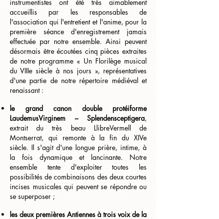
instrumentistes ont été très aimablement
accueillis par les responsables de
l'association qui l'entretient et l'anime, pour la
première séance d'enregistrement jamais
effectuée par notre ensemble. Ainsi peuvent
désormais être écoutées cinq pièces extraites
de notre programme « Un Florilège musical
du VIIIe siècle à nos jours », représentatives
d'une partie de notre répertoire médiéval et
renaissant :
le grand canon double protéiforme
LaudemusVirginem – Splendensceptigera
,
extrait du très beau LlibreVermell de
Montserrat, qui
remonte à la fin du XIVe
siècle. Il s'agit d'une longue prière, intime, à
la fois dynamique et lancinante. Notre
ensemble tente d'exploiter toutes les
possibilités de combinaisons des deux courtes
incises musicales qui peuvent se répondre ou
se superposer ;
les deux premières Antiennes à trois voix de la